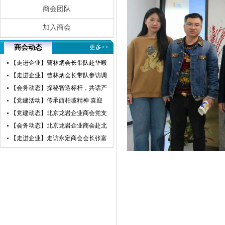
商会团队
加入商会
商会动态
更多>>
【走进企业】曹林炳会长带队赴华毅
瀛飞开展参访交流活动
【走进企业】曹林炳会长带队参访调
研赛微电子
【会务动态】探秘智造标杆，共话产
业未来——北京龙岩企业商会走进小
【党建活动】传承西柏坡精神 喜迎
米汽车超级工厂参访交流
建党105周年——北京龙岩企业商会
【党建动态】北京龙岩企业商会党支
党支部赴西柏坡开展红色教育主题党
部荣获“先进基层党组织”荣誉称号
【会务动态】北京龙岩企业商会赴北
日活动
京莆田企业商会开展交流互鉴活动
【走进企业】走访永定商会会长张富
盛企业天卓茗香