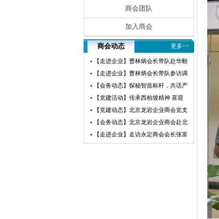
商会团队
加入商会
商会动态
更多>>
【走进企业】曹林炳会长带队赴华毅
瀛飞开展参访交流活动
【走进企业】曹林炳会长带队参访调
研赛微电子
【会务动态】探秘智造标杆，共话产
业未来——北京龙岩企业商会走进小
【党建活动】传承西柏坡精神 喜迎
米汽车超级工厂参访交流
建党105周年——北京龙岩企业商会
【党建动态】北京龙岩企业商会党支
党支部赴西柏坡开展红色教育主题党
部荣获“先进基层党组织”荣誉称号
【会务动态】北京龙岩企业商会赴北
日活动
京莆田企业商会开展交流互鉴活动
【走进企业】走访永定商会会长张富
盛企业天卓茗香