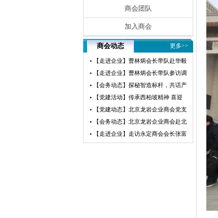
商会团队
加入商会
商会动态
更多>>
【走进企业】曹林炳会长带队赴华毅
瀛飞开展参访交流活动
【走进企业】曹林炳会长带队参访调
研赛微电子
【会务动态】探秘智造标杆，共话产
业未来——北京龙岩企业商会走进小
【党建活动】传承西柏坡精神 喜迎
米汽车超级工厂参访交流
建党105周年——北京龙岩企业商会
【党建动态】北京龙岩企业商会党支
党支部赴西柏坡开展红色教育主题党
部荣获“先进基层党组织”荣誉称号
【会务动态】北京龙岩企业商会赴北
日活动
京莆田企业商会开展交流互鉴活动
【走进企业】走访永定商会会长张富
盛企业天卓茗香