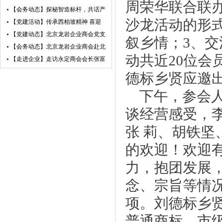
周荣华联合联
研赛微电子
【会务动态】探秘智造标杆，共话产
沙龙活动的形
业未来——北京龙岩企业商会走进小
【党建活动】传承西柏坡精神 喜迎
米汽车超级工厂参访交流
建党105周年——北京龙岩企业商会
【党建动态】北京龙岩企业商会党支
叙乡情；3、
党支部赴西柏坡开展红色教育主题党
部荣获“先进基层党组织”荣誉称号
【会务动态】北京龙岩企业商会赴北
动共近20位
日活动
京莆田企业商会开展交流互鉴活动
【走进企业】走访永定商会会长张富
盛企业天卓茗香
德标乡贤应邀
下午，参会人
谈经营感受，
张 莉、胡铁
的欢迎！欢迎
力，抱团发展
念、宗旨等情
项。刘德标乡
普通商标，市