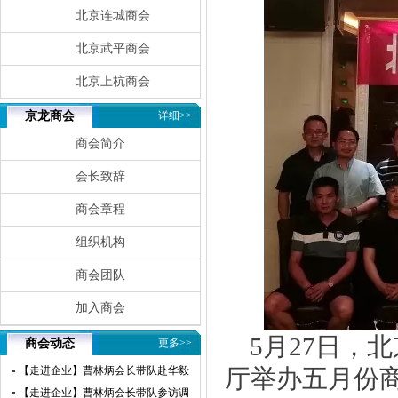
北京连城商会
北京武平商会
北京上杭商会
京龙商会
详细>>
商会简介
会长致辞
商会章程
组织机构
商会团队
加入商会
5月27日，
商会动态
更多>>
【走进企业】曹林炳会长带队赴华毅
厅举办五月份
瀛飞开展参访交流活动
【走进企业】曹林炳会长带队参访调