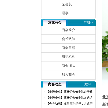
副会长
理事
京龙商会
详细>>
商会简介
会长致辞
商会章程
组织机构
商会团队
加入商会
商会动态
更多>>
【走进企业】曹林炳会长带队赴华毅
北
瀛飞开展参访交流活动
【走进企业】曹林炳会长带队参访调
研赛微电子
【会务动态】探秘智造标杆，共话产
新