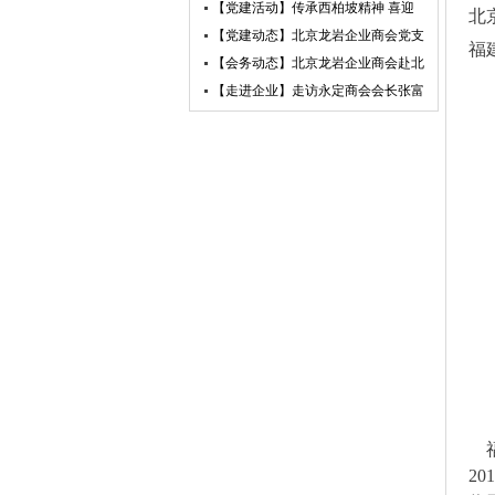
业未来——北京龙岩企业商会走进小
【党建活动】传承西柏坡精神 喜迎
北
米汽车超级工厂参访交流
建党105周年——北京龙岩企业商会
【党建动态】北京龙岩企业商会党支
福
党支部赴西柏坡开展红色教育主题党
部荣获“先进基层党组织”荣誉称号
【会务动态】北京龙岩企业商会赴北
日活动
京莆田企业商会开展交流互鉴活动
【走进企业】走访永定商会会长张富
盛企业天卓茗香
福
2