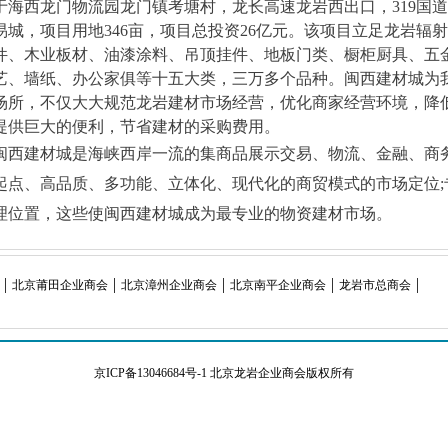
于海西龙门物流园龙门镇考塘村，龙长高速龙岩西出口，319国
易城，项目用地346亩，项目总投资26亿元。该项目立足龙岩辐
件、木业板材、油漆涂料、吊顶挂件、地板门类、橱柜厨具、五
艺、墙纸、办公家俱等十五大类，三万多个品种。闽西建材城为
场所，不仅大大规范龙岩建材市场经营，优化商家经营环境，降
提供巨大的便利，节省建材的采购费用。
西建材城是海峡西岸一流的集商品展示交易、物流、金融、商
起点、高品质、多功能、立体化、现代化的商贸模式的市场定位
理位置，这些使闽西建材城成为最专业的物资建材市场。
北京莆田企业商会
北京漳州企业商会
北京南平企业商会
龙岩市总商会
京ICP备13046684号-1
北京龙岩企业商会版权所有