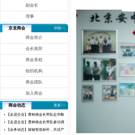
副会长
理事
京龙商会
详细>>
商会简介
会长致辞
商会章程
组织机构
商会团队
加入商会
商会动态
更多>>
【走进企业】曹林炳会长带队赴华毅
瀛飞开展参访交流活动
【走进企业】曹林炳会长带队参访调
研赛微电子
【会务动态】探秘智造标杆，共话产