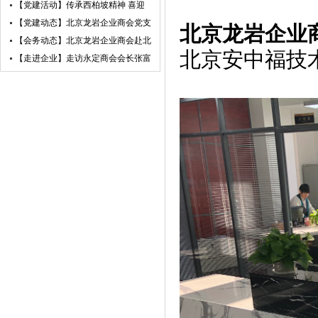
业未来——北京龙岩企业商会走进小
【党建活动】传承西柏坡精神 喜迎
米汽车超级工厂参访交流
建党105周年——北京龙岩企业商会
【党建动态】北京龙岩企业商会党支
北京龙岩企业
党支部赴西柏坡开展红色教育主题党
部荣获“先进基层党组织”荣誉称号
【会务动态】北京龙岩企业商会赴北
北京安中福技
日活动
京莆田企业商会开展交流互鉴活动
【走进企业】走访永定商会会长张富
盛企业天卓茗香