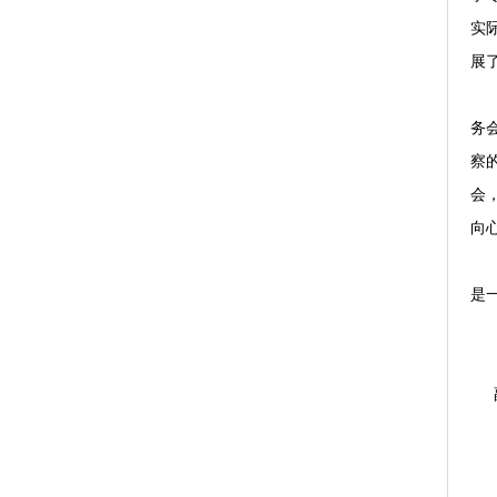
实
展
务
察
会
向
是