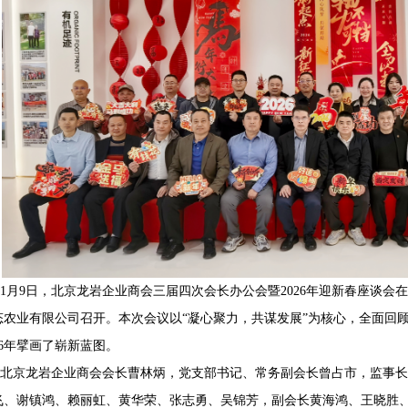
1月9日，北京龙岩企业商会三届四次会长办公会暨2026年迎新春座谈会
态农业有限公司召开。本次会议以“凝心聚力，共谋发展”为核心，全面回顾
26年擘画了崭新蓝图。
北京龙岩企业商会会长曹林炳，党支部书
记、常务副会长曾占市，监事长
飞、谢镇鸿、赖丽虹、黄华荣、张志勇、吴锦芳，副会长黄海鸿、王晓胜