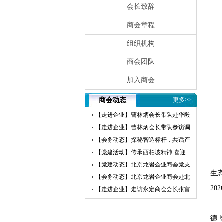
会长致辞
商会章程
组织机构
商会团队
加入商会
商会动态
更多>>
【走进企业】曹林炳会长带队赴华毅
瀛飞开展参访交流活动
【走进企业】曹林炳会长带队参访调
研赛微电子
【会务动态】探秘智造标杆，共话产
业未来——北京龙岩企业商会走进小
【党建活动】传承西柏坡精神 喜迎
米汽车超级工厂参访交流
建党105周年——北京龙岩企业商会
【党建动态】北京龙岩企业商会党支
生
党支部赴西柏坡开展红色教育主题党
部荣获“先进基层党组织”荣誉称号
【会务动态】北京龙岩企业商会赴北
20
日活动
京莆田企业商会开展交流互鉴活动
【走进企业】走访永定商会会长张富
盛企业天卓茗香
德