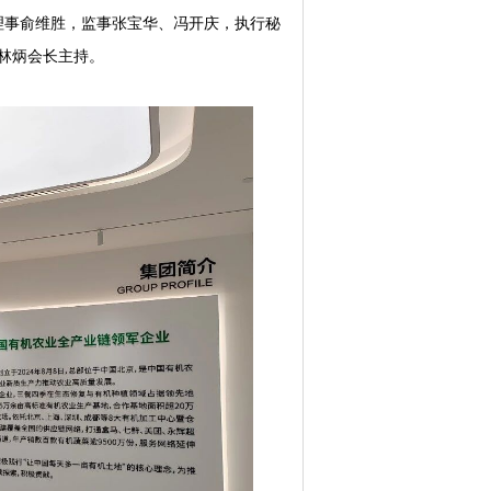
理事俞维胜，监事张宝华、冯开庆，执行秘
曹林炳会长主持。