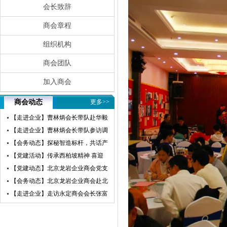
会长致辞
商会章程
组织机构
商会团队
加入商会
商会动态
更多>>
【走进企业】曹林炳会长带队赴华毅
瀛飞开展参访交流活动
【走进企业】曹林炳会长带队参访调
研赛微电子
【会务动态】探秘智造标杆，共话产
业未来——北京龙岩企业商会走进小
【党建活动】传承西柏坡精神 喜迎
米汽车超级工厂参访交流
建党105周年——北京龙岩企业商会
【党建动态】北京龙岩企业商会党支
党支部赴西柏坡开展红色教育主题党
部荣获“先进基层党组织”荣誉称号
【会务动态】北京龙岩企业商会赴北
日活动
京莆田企业商会开展交流互鉴活动
【走进企业】走访永定商会会长张富
盛企业天卓茗香