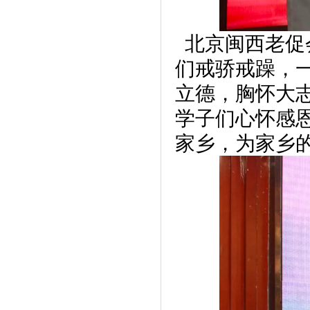
北京闽西老促
们戒骄戒躁，
立德，胸怀大
学子们心怀感
家乡，为家乡